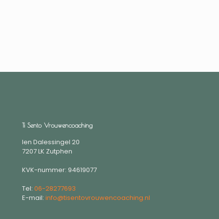
Ti Sento Vrouwencoaching
Ien Dalessingel 20
7207 LK Zutphen
KVK-nummer: 94619077
Tel:
06-28277693
E-mail:
info@tisentovrouwencoaching.nl