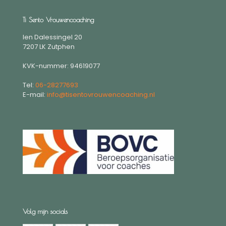
Ti Sento Vrouwencoaching
Ien Dalessingel 20
7207 LK Zutphen
KVK-nummer: 94619077
Tel:
06-28277693
E-mail:
info@tisentovrouwencoaching.nl
Volg mijn socials